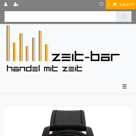
0
0,00 EUR
☰