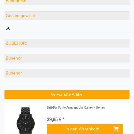
Bandbreite
Gesamtgewicht
56
ZUBEHÖR:
Zubehör
Zubehör
Verwandte Artikel
Zeit-Bar Funk-Armbanduhr Damen - Herren
39,95 € *
In den Warenkorb