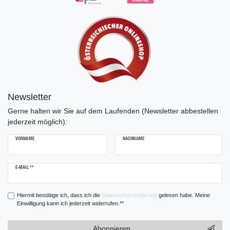
Newsletter
Gerne halten wir Sie auf dem Laufenden (Newsletter abbestellen
jederzeit möglich):
VORNAME
NACHNAME
Newsletter
E-MAIL **
Honig
Hiermit bestätige ich, dass ich die
Daten­schutz­erklärung
gelesen habe. Meine
Einwilligung kann ich jederzeit widerrufen.**
Abonnieren